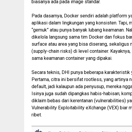
biasanya ada pada image standar.
Pada dasarnya, Docker sendiri adalah platform y
aplikasi dalam lingkungan yang konsisten. Tapi, m
“gemuk” atau punya banyak lubang keamanan. Nah,
dikelola langsung sama tim Docker dan fokus ba
surface
atau area yang bisa diserang, sekaligus 
(
supply-chain risks
) di level container. Kayaknya
sama keamanan container yang dipakai.
Secara teknis, DHI punya beberapa karakteristi
Pertama, citra ini bersifat
rootless
, yang artinya
default, jadi kalaupun ada penyusup, mereka ngg
Isinya juga sudah dipangkas habis-habisan; komp
diklaim bebas dari kerentanan (
vulnerabilities
) y
Vulnerability Exploitability eXchange
(VEX) biar 
ribet.