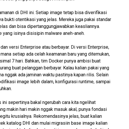
amanan di DHI ini. Setiap image tetap bisa diverifikasi
ya bukti otentikasi yang jelas. Mereka juga pakai standar
u jelas dan bisa dipertanggungjawabkan keasliannya.
e yang isinya disisipin malware aneh-aneh.
dan versi Enterprise atau berbayar. Di versi Enterprise,
i mana setiap ada celah keamanan baru yang ditemukan,
simal 7 hari. Bahkan, tim Docker punya ambisi buat
kurang buat pelanggan berbayar. Kalau kalian pakai yang
uma nggak ada jaminan waktu pastinya kapan rilis. Selain
odifikasi image lebih dalam, konfigurasi
runtime
, sampai
uhkan.
ni sepertinya bakal ngerubah cara kita ngelihat
ng makin hari makin nggak masuk akal, punya fondasi
begitu krusialnya. Rekomendasinya jelas, buat kalian
ek katalog DHI dan mulai migrasiin
base image
kalian