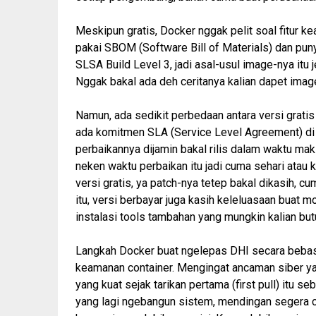
Meskipun gratis, Docker nggak pelit soal fitur ke
pakai SBOM (
Software Bill of Materials
) dan pun
SLSA
Build Level 3
, jadi asal-usul image-nya it
Nggak bakal ada deh ceritanya kalian dapet imag
Namun, ada sedikit perbedaan antara versi gratis 
ada komitmen SLA (
Service Level Agreement
) d
perbaikannya dijamin bakal rilis dalam waktu mak
neken waktu perbaikan itu jadi cuma sehari atau 
versi gratis, ya patch-nya tetep bakal dikasih, c
itu, versi berbayar juga kasih keleluasaan buat m
instalasi
tools
tambahan yang mungkin kalian but
Langkah Docker buat ngelepas DHI secara bebas i
keamanan container. Mengingat ancaman siber ya
yang kuat sejak tarikan pertama (
first pull
) itu se
yang lagi ngebangun sistem, mendingan segera c