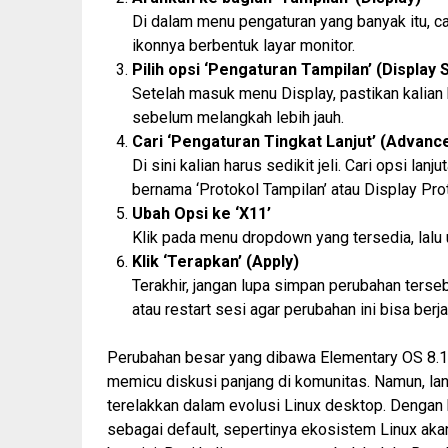
Di dalam menu pengaturan yang banyak itu, ca
ikonnya berbentuk layar monitor.
Pilih opsi ‘Pengaturan Tampilan’ (Display 
Setelah masuk menu Display, pastikan kalian
sebelum melangkah lebih jauh.
Cari ‘Pengaturan Tingkat Lanjut’ (Advanc
Di sini kalian harus sedikit jeli. Cari opsi lanj
bernama ‘Protokol Tampilan’ atau
Display Pro
Ubah Opsi ke ‘X11’
Klik pada menu
dropdown
yang tersedia, lalu
Klik ‘Terapkan’ (Apply)
Terakhir, jangan lupa simpan perubahan ter
atau
restart
sesi agar perubahan ini bisa berjal
Perubahan besar yang dibawa Elementary OS 8.
memicu diskusi panjang di komunitas. Namun, la
terelakkan dalam evolusi Linux desktop. Dengan
sebagai default,
sepertinya
ekosistem Linux aka