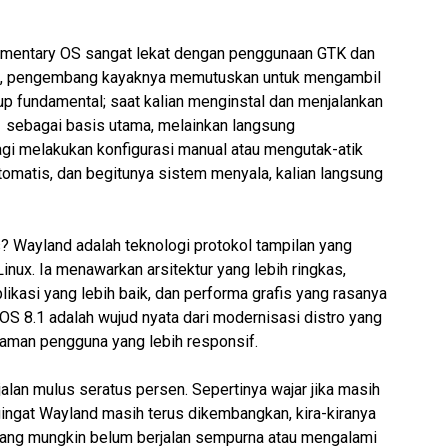
lementary OS sangat lekat dengan penggunaan GTK dan
ini, pengembang
kayaknya
memutuskan untuk mengambil
kup fundamental; saat kalian menginstal dan menjalankan
1 sebagai basis utama, melainkan langsung
agi melakukan konfigurasi manual atau mengutak-atik
otomatis, dan
begitunya
sistem menyala, kalian langsung
? Wayland adalah teknologi protokol tampilan yang
ux. Ia menawarkan arsitektur yang lebih ringkas,
likasi yang lebih baik, dan performa grafis yang
rasanya
 OS 8.1 adalah wujud nyata dari modernisasi distro yang
aman pengguna yang lebih responsif.
jalan mulus seratus persen.
Sepertinya
wajar jika masih
gingat Wayland masih terus dikembangkan,
kira-kiranya
 yang mungkin belum berjalan sempurna atau mengalami