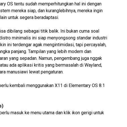
ry OS tentu sudah memperhitungkan hal ini dengan
tem mereka siap, dan kuranglebihnya, mereka ingin
ain untuk segera beradaptasi.
a dibilang sebagai titik balik. Ini bukan cuma soal
 distro minimalis ini siap menyongsong standar industri
in ini terdengar agak mengintimidasi, tapi percayalah,
jangka panjang. Tampilan yang lebih modern dan
yaran yang sepadan. Namun, pengembang juga
nggak
tau ada aplikasi kritis yang bermasalah di Wayland,
ara manusiawi lewat pengaturan.
an perlu kembali menggunakan X11 di Elementary OS 8.1
s)
perlu masuk ke menu utama dan klik ikon gerigi untuk