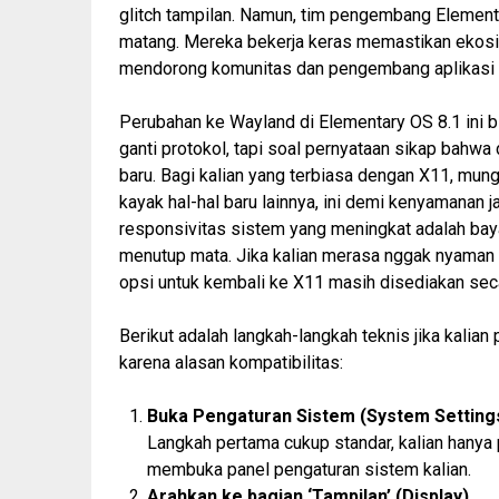
glitch
tampilan. Namun, tim pengembang Elementa
matang. Mereka bekerja keras memastikan ekosis
mendorong komunitas dan pengembang aplikasi l
Perubahan ke Wayland di Elementary OS 8.1 ini bis
ganti protokol, tapi soal pernyataan sikap bahwa
baru. Bagi kalian yang terbiasa dengan X11, mungk
kayak
hal-hal baru lainnya, ini demi kenyamanan 
responsivitas sistem yang meningkat adalah ba
menutup mata. Jika kalian merasa
nggak
nyaman a
opsi untuk kembali ke X11 masih disediakan sec
Berikut adalah langkah-langkah teknis jika kali
karena alasan kompatibilitas:
Buka Pengaturan Sistem (System Setting
Langkah pertama cukup standar, kalian hanya 
membuka panel pengaturan sistem kalian.
Arahkan ke bagian ‘Tampilan’ (Display)